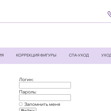
8
(4
5
63
9
ИЯ
КОРРЕКЦИЯ ФИГУРЫ
СПА-УХОД
УХО
Логин:
Пароль:
Запомнить меня