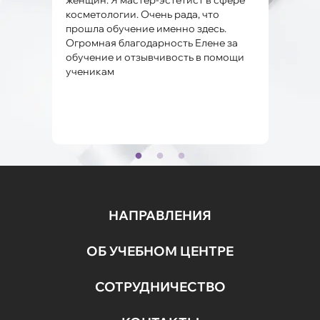
женщин. Я мастер-эстетист в сфере
теор
косметологии. Очень рада, что
врем
прошла обучение именно здесь.
помо
Огромная благодарность Елене за
увер
обучение и отзывчивость в помощи
ученикам
НАПРАВЛЕНИЯ
ОБ УЧЕБНОМ ЦЕНТРЕ
СОТРУДНИЧЕСТВО