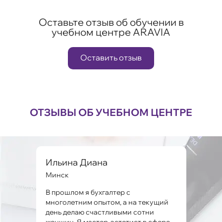
Оставьте отзыв об обучении в
учебном центре ARAVIA
Оставить отзыв
ОТЗЫВЫ ОБ УЧЕБНОМ ЦЕНТРЕ
Ильина Диана
Ми
Минск
Мин
и,
В прошлом я бухгалтер с
Оста
 и
многолетним опытом, а на текущий
знан
ло,
день делаю счастливыми сотни
серт