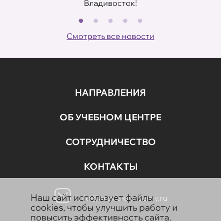
Владивосток!
В
Смотреть все новости
НАПРАВЛЕНИЯ
ОБ УЧЕБНОМ ЦЕНТРЕ
СОТРУДНИЧЕСТВО
КОНТАКТЫ
Наш сайт использует файлы
info@aravia-academy.ru
cookies, чтобы улучшить работу и
повысить эффективность сайта.