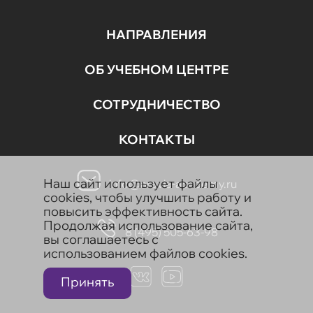
НАПРАВЛЕНИЯ
ОБ УЧЕБНОМ ЦЕНТРЕ
СОТРУДНИЧЕСТВО
КОНТАКТЫ
Наш сайт использует файлы
info@aravia-academy.ru
cookies, чтобы улучшить работу и
повысить эффективность сайта.
Продолжая использование сайта,
8 (495) 505-63-98
вы соглашаетесь с
использованием файлов cookies.
Принять