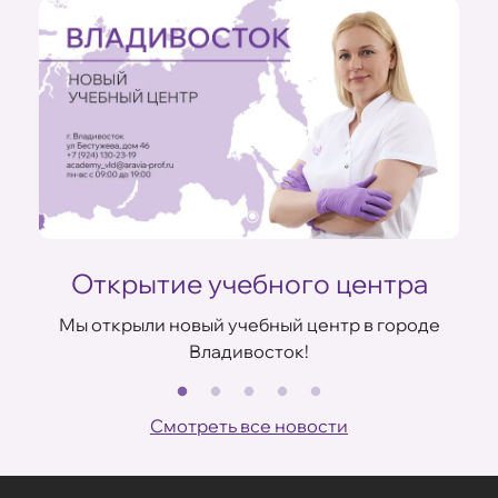
ом
Открытие учебного центра
Мы открыли новый учебный центр в городе
Владивосток!
В
Смотреть все новости