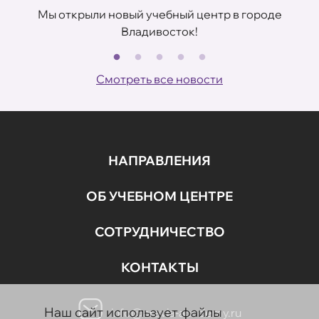
Мы открыли новый учебный центр в городе
Владивосток!
В
Смотреть все новости
НАПРАВЛЕНИЯ
ОБ УЧЕБНОМ ЦЕНТРЕ
СОТРУДНИЧЕСТВО
КОНТАКТЫ
Наш сайт использует файлы
info@aravia-academy.ru