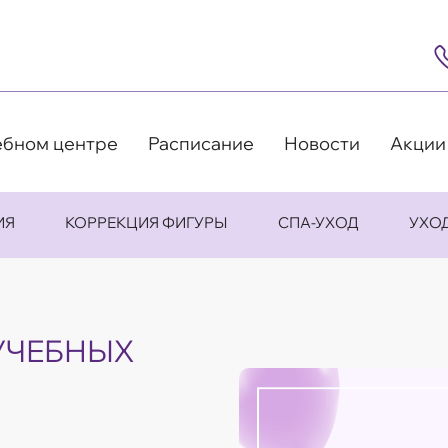
8
(4
5
63
9
ебном центре
Расписание
Новости
Акции
ИЯ
КОРРЕКЦИЯ ФИГУРЫ
СПА-УХОД
УХО
УЧЕБНЫХ