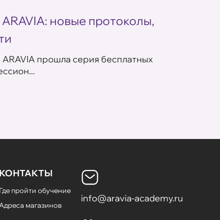
 ARAVIA: новые протоколы,
Учеб
ти
приг
Белар
в ARAVIA прошла серия бесплатных
ссион...
Компа
обучен
КОНТАКТЫ
Где пройти обучение
info@aravia-academy.ru
Адреса магазинов