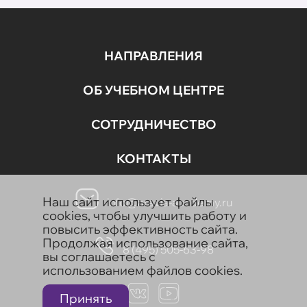
НАПРАВЛЕНИЯ
ОБ УЧЕБНОМ ЦЕНТРЕ
СОТРУДНИЧЕСТВО
КОНТАКТЫ
Наш сайт использует файлы
info@aravia-academy.ru
cookies, чтобы улучшить работу и
повысить эффективность сайта.
Продолжая использование сайта,
8 (495) 505-63-98
вы соглашаетесь с
использованием файлов cookies.
Принять