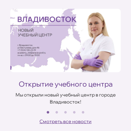
ом
Открытие учебного центра
Мы открыли новый учебный центр в городе
Владивосток!
В
Смотреть все новости