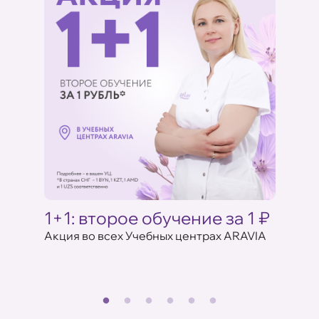
ику
1+1: второе обучение за 1 ₽
1+1
Акция во всех Учебных центрах ARAVIA
Пройди